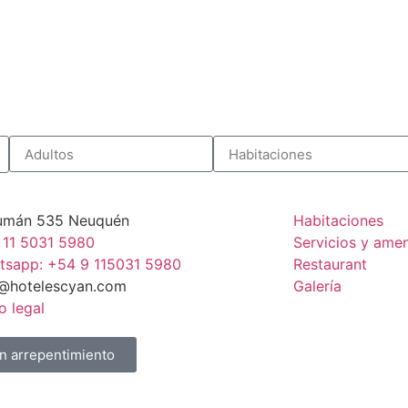
umán 535 Neuquén
Habitaciones
 11 5031 5980
Servicios y amen
tsapp: +54 9 115031 5980
Restaurant
o@hotelescyan.com
Galería
o legal
n arrepentimiento