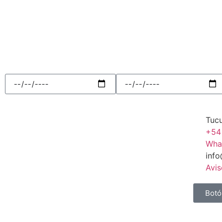
Tuc
+54
Wha
inf
Avis
Botó